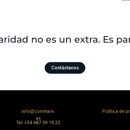
laridad no es un extra. Es pa
Contáctanos
info@comitare.
Política de p
es
Tel: +34 687 59 19 23