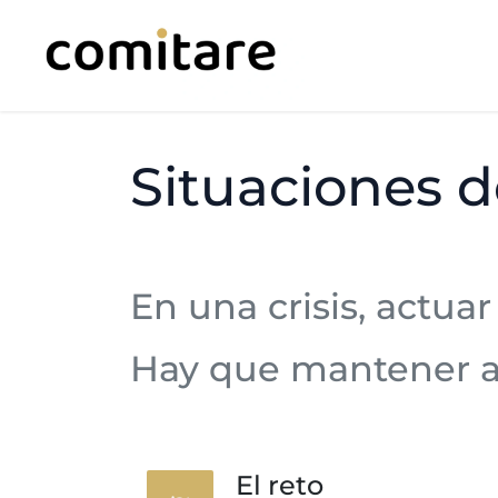
Ir al contenido
Inicio
Servicios
Situaciones de
En una crisis, actua
Hay que mantener a l
El reto